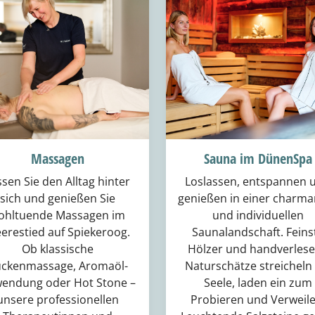
Massagen
Sauna im DünenSpa
ssen Sie den Alltag hinter
Loslassen, entspannen 
sich und genießen Sie
genießen in einer charma
ohltuende Massagen im
und individuellen
erestied auf Spiekeroog.
Saunalandschaft. Feins
Ob klassische
Hölzer und handverles
ckenmassage, Aromaöl-
Naturschätze streicheln 
endung oder Hot Stone –
Seele, laden ein zum
unsere professionellen
Probieren und Verweile