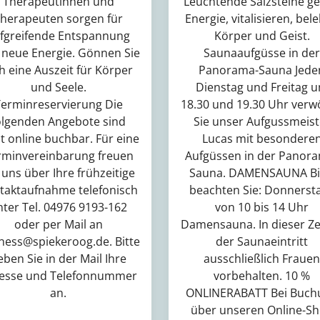
Therapeutinnen und
Leuchtende Salzsteine g
herapeuten sorgen für
Energie, vitalisieren, bel
efgreifende Entspannung
Körper und Geist.
 neue Energie. Gönnen Sie
Saunaaufgüsse in der
h eine Auszeit für Körper
Panorama-Sauna Jede
und Seele.
Dienstag und Freitag 
erminreservierung Die
18.30 und 19.30 Uhr verw
olgenden Angebote sind
Sie unser Aufgussmeist
t online buchbar. Für eine
Lucas mit besondere
rminvereinbarung freuen
Aufgüssen in der Panor
 uns über Ihre frühzeitige
Sauna. DAMENSAUNA Bi
taktaufnahme telefonisch
beachten Sie: Donnerst
nter Tel. 04976 9193-162
von 10 bis 14 Uhr
oder per Mail an
Damensauna. In dieser Zei
ness@spiekeroog.de. Bitte
der Saunaeintritt
eben Sie in der Mail Ihre
ausschließlich Frauen
esse und Telefonnummer
vorbehalten. 10 %
an.
ONLINERABATT Bei Buch
über unseren Online-S