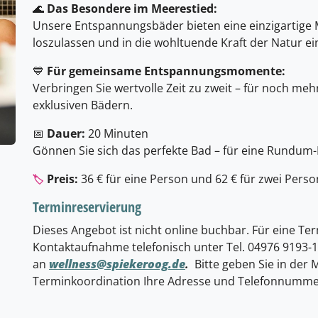
🌊
Das Besondere im Meerestied:
Unsere Entspannungsbäder bieten eine einzigartige Mö
loszulassen und in die wohltuende Kraft der Natur e
💙
Für gemeinsame Entspannungsmomente:
Verbringen Sie wertvolle Zeit zu zweit – für noch m
exklusiven Bädern.
📅
Dauer:
20 Minuten
Gönnen Sie sich das perfekte Bad – für eine Rundum-
Preis:
36 € für eine Person und 62 € für zwei Pers
🏷️
Terminreservierung
Dieses Angebot ist nicht online buchbar. Für eine Te
Kontaktaufnahme telefonisch unter Tel. 04976 9193-1
an
wellness@spiekeroog.de
.
Bitte geben Sie in der 
Terminkoordination Ihre Adresse und Telefonnummer