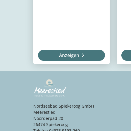
Anzeigen
Nordseebad Spiekeroog GmbH
Meerestied
Noorderpad 20
26474 Spiekeroog
Telefon 04976 9193-260