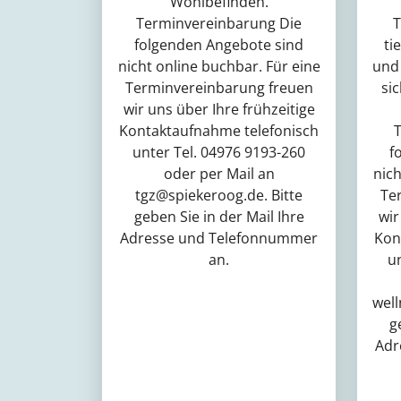
Wohlbefinden.
Terminvereinbarung Die
T
folgenden Angebote sind
ti
nicht online buchbar. Für eine
und
Terminvereinbarung freuen
sic
wir uns über Ihre frühzeitige
Kontaktaufnahme telefonisch
T
unter Tel. 04976 9193-260
f
oder per Mail an
nich
tgz@spiekeroog.de. Bitte
Te
geben Sie in der Mail Ihre
wir
Adresse und Telefonnummer
Kon
an.
u
well
g
Adr