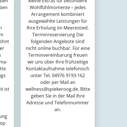
eben
kleine Extras für besondere
eben
Wohlfühlmomente – jedes
Arrangement kombiniert
ausgewählte Leistungen für
n
Ihre Erholung im Meerestied.
um
Terminreservierung Die
öhnt
folgenden Angebote sind
er
nicht online buchbar. Für eine
n
Terminvereinbarung freuen
ama-
wir uns über Ihre frühzeitige
tte
Kontaktaufnahme telefonisch
ags
unter Tel. 04976 9193-162
oder per Mail an
t ist
wellness@spiekeroog.de. Bitte
geben Sie in der Mail Ihre
Adresse und Telefonnummer
an.
ung
hop